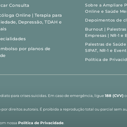
car Consulta
Sobre a Ampliare Ps
Online e Saúde Me
cóloga Online | Terapia para 
Depoimentos de cli
iedade, Depressão, TDAH e 
ais
Burnout | Palestra
Empresas | NR-1 e 
ecialidades
Palestras de Saúde
mbolso por planos de 
SIPAT, NR-1 e Even
úde
Política de Privaci
diato para crises suicidas. Em caso de emergência, ligue 
188 (CVV)
 
por direitos autorais. É proibida a reprodução total ou parcial sem au
com nossa 
Política de Privacidade
.