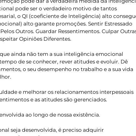
 emoção pode dar a verdadeira medida da inteligênci
onal pode ser o verdadeiro motivo de tantos 
ial, o QI (coeficiente de Inteligência) alto consegue
ional) alto garante promoções. Sentir Estressado 
Pelos Outros. Guardar Ressentimentos. Culpar Outras
peitar Opiniões Diferentes.
r que ainda não tem a sua inteligência emocional 
empo de se conhecer, rever atitudes e evoluir. Dê 
amentos, o seu desempenho no trabalho e a sua vida 
lhor.
ldade e melhorar os relacionamentos interpessoais 
ntimentos e as atitudes são gerenciados.
nvolvida ao longo de nossa existência.
al seja desenvolvida, é preciso adquirir 