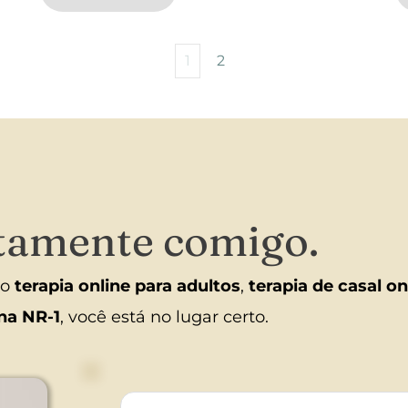
1
2
etamente comigo.
o 
terapia online para adultos
, 
terapia de casal on
na NR-1
, você está no lugar certo. 