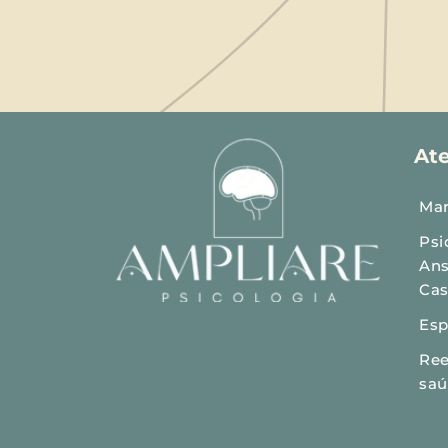
At
Mar
Psi
Ans
Cas
Esp
Ree
sa