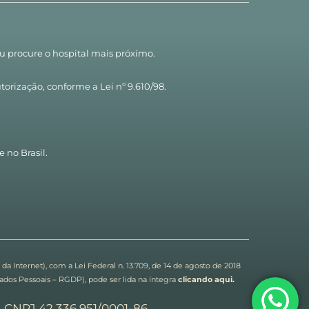
ou procure o hospital mais próximo.
torização, conforme a Lei nº 9.610/98.
e no Brasil.
.
 Internet), com a Lei Federal n. 13.709, de 14 de agosto de 2018 
os Pessoais – RGDP), pode ser lida na íntegra
clicando aqui.
 CNPJ 42.336.951/0001-86