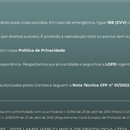
diato para crises suicidas. Em caso de emergência, ligue 
188 (CVV)
 
por direitos autorais. É proibida a reprodução total ou parcial sem au
com nossa 
Política de Privacidade
.
experiência. Respeitamos sua privacidade e seguimos a 
LGPD
 vigent
autorizados pelos clientes e seguem a 
Nota Técnica CFP nº 01/2022
 em conformidade com a Lei Federal n. 12.965 de 23 de abril de 2014 (Marco Civil da
n. 2016/679 de 27 de abril de 2016 (Regulamento Geral Europeu de Proteção de Dad
017 - 2023 | AMPLIARE CLINICA DE PSICOLOGIA LTDA -