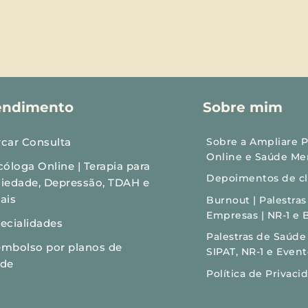
endimento
Sobre mim
car Consulta
Sobre a Ampliare Ps
Online e Saúde Me
cóloga Online | Terapia para 
Depoimentos de cli
iedade, Depressão, TDAH e 
ais
Burnout | Palestra
Empresas | NR-1 e 
ecialidades
Palestras de Saúde
mbolso por planos de 
SIPAT, NR-1 e Even
úde
Política de Privaci