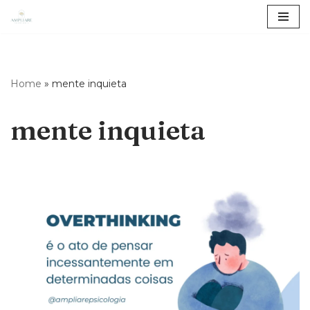
Pular
para
o
Home
»
mente inquieta
conteúdo
mente inquieta