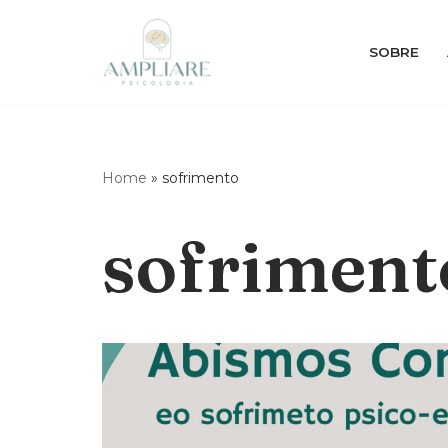
SOBRE
Pular
para
o
conteúdo
Home
»
sofrimento
sofriment