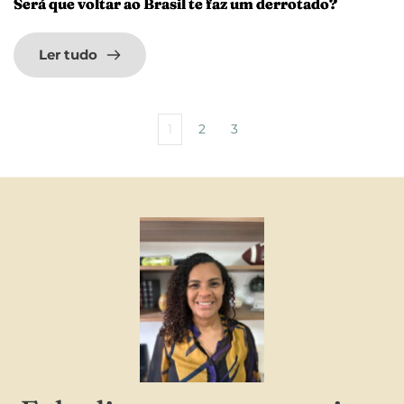
Será que voltar ao Brasil te faz um derrotado?
Ler tudo
1
2
3